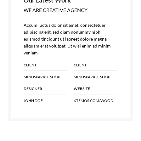
Our Latest Work
WE ARE CREATIVE AGENCY
Accum luctus dolor sit amet, consectetuer
adipiscing elit, sed diam nonummy nibh
euismod tincidunt ut laoreet dolore magna
aliquam erat volutpat. Ut wisi enim ad minim
veniam.
CLIENT
CLIENT
MINDSPARKLE SHOP
MINDSPARKLE SHOP
DESIGNER
WEBSITE
JOHN DOE
XTEMOS.COM/WOOD