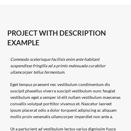
PROJECT WITH DESCRIPTION
EXAMPLE
Commodo scelerisque facilisis enim ante habitant
suspendisse fringilla ad a primis malesuada curabitur
ullamcorper tellus fermentum.
Eget tempus praesent nec vestibulum condimentum dis
suscipit phasellus viverra suscipit vestibulum nunc feugiat
vestibulum eget a semper id elit nullam vestibulum maecenas
convallis volutpat porttitor vivamus et. Nascetur laoreet
ipsum placerat odio a dolor torquent adipiscing ac aliquam
mollis proin venenatis ullamcorper imperdiet non ante a.
Ut a parturient ad vestibulum lectus varius dignissim fusce