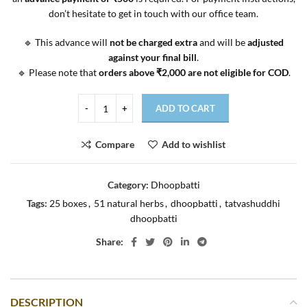
don’t hesitate to get in touch with our office team.
🔹 This advance will
not be charged extra
and will be
adjusted
against your final bill
.
🔹 Please note that
orders above ₹2,000 are not eligible for COD
.
ADD TO CART
Compare
Add to wishlist
Category:
Dhoopbatti
Tags:
25 boxes
,
51 natural herbs
,
dhoopbatti
,
tatvashuddhi
dhoopbatti
Share:
DESCRIPTION