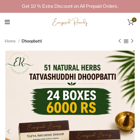
Get 10 % Extra Discount on All Prepaid Orders.
0
Home
Dhoopbatti