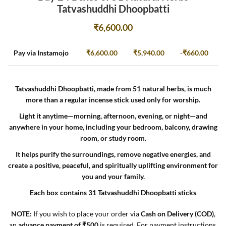
Tatvashuddhi Dhoopbatti
₹
6,600.00
Pay via Instamojo
₹
6,600.00
₹
5,940.00
-
₹
660.00
Tatvashuddhi Dhoopbatti, made from 51 natural herbs, is much
more than a regular incense stick used only for worship.
Light it anytime—morning, afternoon, evening, or night—and
anywhere in your home, including your bedroom, balcony, drawing
room, or study room.
It helps purify the surroundings, remove negative energies, and
create a positive, peaceful, and spiritually uplifting environment for
you and your family.
Each box contains 31 Tatvashuddhi Dhoopbatti sticks
NOTE:
If you wish to place your order via
Cash on Delivery (COD)
,
an
advance payment of ₹500
is
required. For payment instructions,