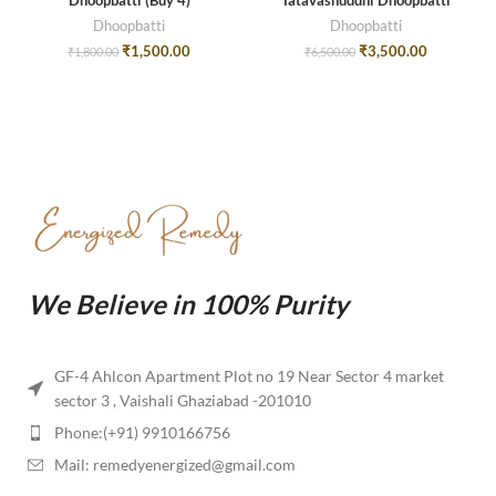
Dhoopbatti (Buy 4)
Tatavashuddhi Dhoopbatti
Dhoopbatti
Dhoopbatti
₹
1,500.00
₹
3,500.00
₹
1,800.00
₹
6,500.00
We Believe in 100% Purity
GF-4 Ahlcon Apartment Plot no 19 Near Sector 4 market
sector 3 , Vaishali Ghaziabad -201010
Phone:(+91) 9910166756
Mail: remedyenergized@gmail.com